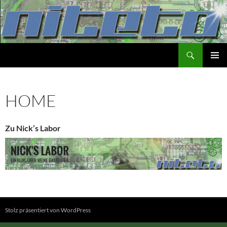
Suchen
NiTeTo
ZUM
PRIMÄR
INHALT
MENÜ
SPRINGEN
HOME
Zu Nick’s Labor
Stolz präsentiert von WordPress